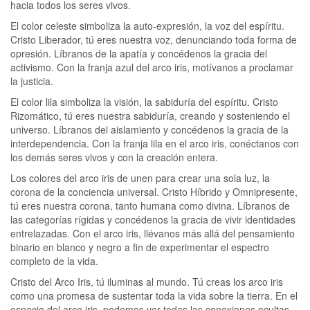
hacia todos los seres vivos.
El color celeste simboliza la auto-expresión, la voz del espíritu.
Cristo Liberador, tú eres nuestra voz, denunciando toda forma de
opresión. Líbranos de la apatía y concédenos la gracia del
activismo. Con la franja azul del arco iris, motívanos a proclamar
la justicia.
El color lila simboliza la visión, la sabiduría del espíritu. Cristo
Rizomático, tú eres nuestra sabiduría, creando y sosteniendo el
universo. Líbranos del aislamiento y concédenos la gracia de la
interdependencia. Con la franja lila en el arco iris, conéctanos con
los demás seres vivos y con la creación entera.
Los colores del arco iris de unen para crear una sola luz, la
corona de la conciencia universal. Cristo Híbrido y Omnipresente,
tú eres nuestra corona, tanto humana como divina. Líbranos de
las categorías rígidas y concédenos la gracia de vivir identidades
entrelazadas. Con el arco iris, llévanos más allá del pensamiento
binario en blanco y negro a fin de experimentar el espectro
completo de la vida.
Cristo del Arco Iris, tú iluminas al mundo. Tú creas los arco iris
como una promesa de sustentar toda la vida sobre la tierra. En el
espacio del arco iris, podemos ver todas las conexiones ocultas