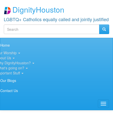
Skip
DignityHouston
to
main
content
LGBTQ+ Catholics equally called and jointly justified
Search
Searc
Search
Main
Home
navigation
ur Worship
bout Us
hy DignityHouston?
hat's going on?
portant Stuff
Our Blogs
Contact Us
Toggl
naviga